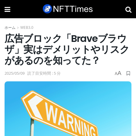
ホーム
WEB3.0
広告ブロック「Braveブラウ
ザ」実はデメリットやリスク
があるのを知ってた？
A
2025/05/09
読了目安時間 : 5 分
A