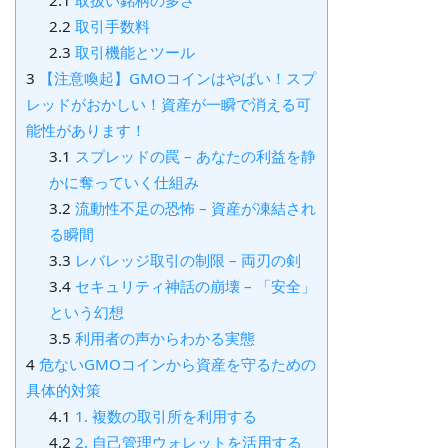
2.1
取扱い銘柄の多さ
2.2
取引手数料
2.3
取引機能とツール
3
【注意喚起】GMOコインはやばい！スプ
レッドがおかしい！資産が一瞬で消える可
能性があります！
3.1
スプレッドの罠 – あなたの利益を静
かに奪っていく仕組み
3.2
流動性不足の恐怖 – 資産が凍結され
る瞬間
3.3
レバレッジ取引の制限 – 両刃の剣
3.4
セキュリティ神話の崩壊 – 「安全」
という幻想
3.5
利用者の声からわかる実態
4
危ないGMOコインから資産を守るための
具体的対策
4.1
1. 複数の取引所を利用する
4.2
2. 自己管理ウォレットを活用する