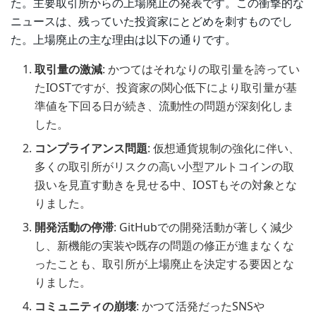
た。主要取引所からの上場廃止の発表です。この衝撃的な
ニュースは、残っていた投資家にとどめを刺すものでし
た。上場廃止の主な理由は以下の通りです。
取引量の激減
: かつてはそれなりの取引量を誇ってい
たIOSTですが、投資家の関心低下により取引量が基
準値を下回る日が続き、流動性の問題が深刻化しま
した。
コンプライアンス問題
: 仮想通貨規制の強化に伴い、
多くの取引所がリスクの高い小型アルトコインの取
扱いを見直す動きを見せる中、IOSTもその対象とな
りました。
開発活動の停滞
: GitHubでの開発活動が著しく減少
し、新機能の実装や既存の問題の修正が進まなくな
ったことも、取引所が上場廃止を決定する要因とな
りました。
コミュニティの崩壊
: かつて活発だったSNSや