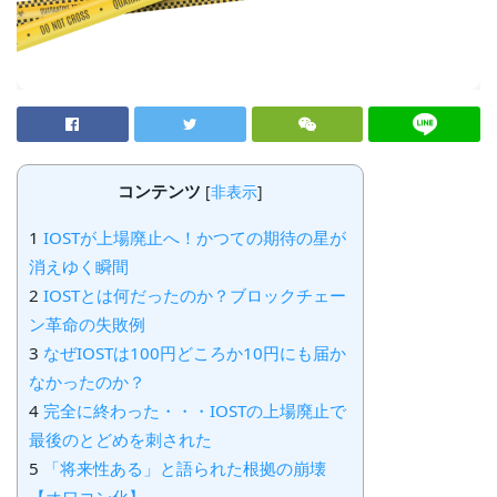
コンテンツ
[
非表示
]
1
IOSTが上場廃止へ！かつての期待の星が
消えゆく瞬間
2
IOSTとは何だったのか？ブロックチェー
ン革命の失敗例
3
なぜIOSTは100円どころか10円にも届か
なかったのか？
4
完全に終わった・・・IOSTの上場廃止で
最後のとどめを刺された
5
「将来性ある」と語られた根拠の崩壊