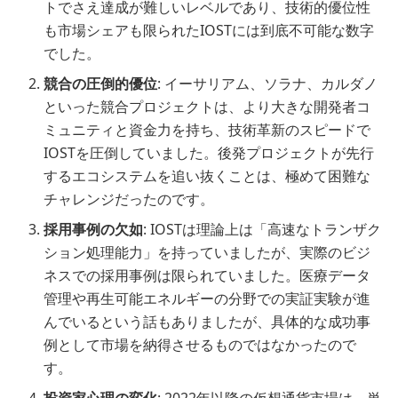
トでさえ達成が難しいレベルであり、技術的優位性
も市場シェアも限られたIOSTには到底不可能な数字
でした。
競合の圧倒的優位
: イーサリアム、ソラナ、カルダノ
といった競合プロジェクトは、より大きな開発者コ
ミュニティと資金力を持ち、技術革新のスピードで
IOSTを圧倒していました。後発プロジェクトが先行
するエコシステムを追い抜くことは、極めて困難な
チャレンジだったのです。
採用事例の欠如
: IOSTは理論上は「高速なトランザク
ション処理能力」を持っていましたが、実際のビジ
ネスでの採用事例は限られていました。医療データ
管理や再生可能エネルギーの分野での実証実験が進
んでいるという話もありましたが、具体的な成功事
例として市場を納得させるものではなかったので
す。
投資家心理の変化
: 2022年以降の仮想通貨市場は、単