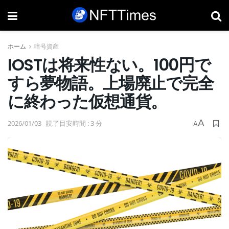
ホーム
暗号資産
IOSTは将来性ない。100円で
すら夢物語。上場廃止で完全
に終わった仮想通貨。
A
2026/01/03
読了目安時間 : 3 分
A