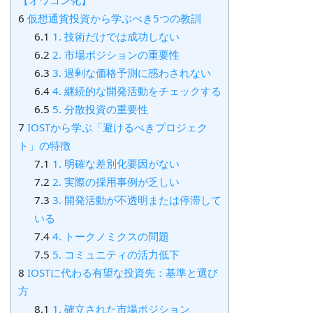
【オワコン化】
6
仮想通貨投資から学ぶべき5つの教訓
6.1
1. 技術だけでは成功しない
6.2
2. 市場ポジションの重要性
6.3
3. 過剰な価格予測に惑わされない
6.4
4. 継続的な開発活動をチェックする
6.5
5. 分散投資の重要性
7
IOSTから学ぶ「避けるべきプロジェク
ト」の特徴
7.1
1. 明確な差別化要因がない
7.2
2. 実際の採用事例が乏しい
7.3
3. 開発活動が不透明または停滞して
いる
7.4
4. トークノミクスの問題
7.5
5. コミュニティの活力低下
8
IOSTに代わる有望な投資先：基準と選び
方
8.1
1. 確立された市場ポジション