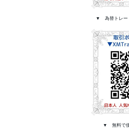
▼ 為替トレード
▼ 無料で