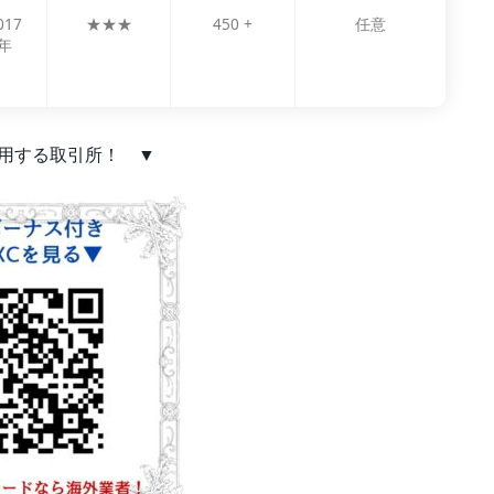
017
★★★
450 +
任意
年
用する取引所！ ▼