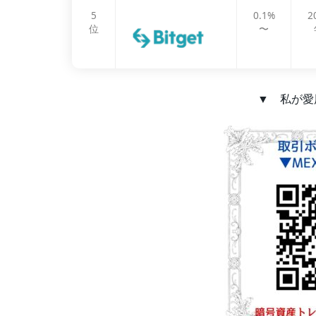
5
0.1%
2
位
〜
▼ 私が愛