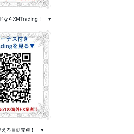
ならXMTrading！ ▼
使える自動売買！ ▼