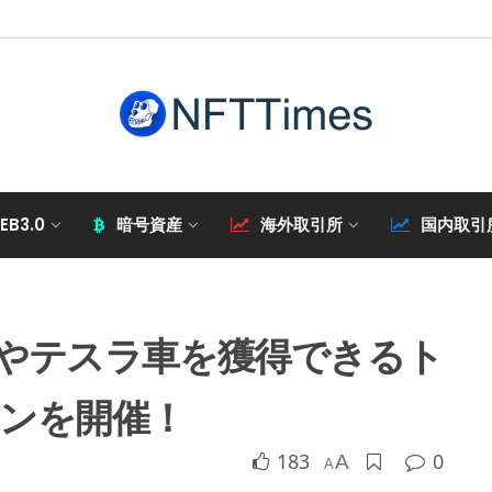
EB3.0
暗号資産
海外取引所
国内取引
SDTやテスラ車を獲得できるト
ンを開催！
183
0
A
A