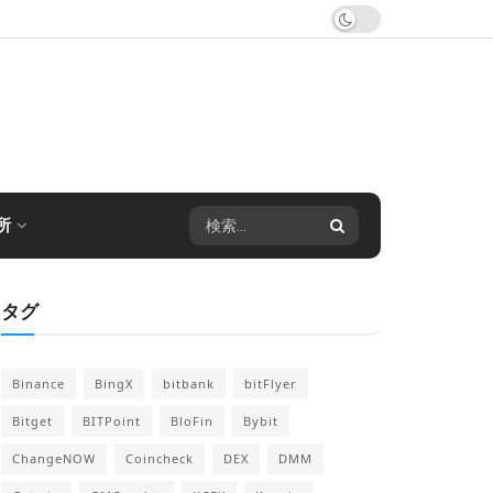
所
タグ
Binance
BingX
bitbank
bitFlyer
Bitget
BITPoint
BloFin
Bybit
ChangeNOW
Coincheck
DEX
DMM