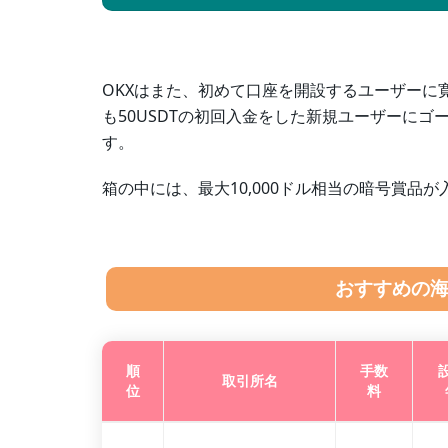
OKXはまた、初めて口座を開設するユーザーに
も50USDTの初回入金をした新規ユーザーに
す。
箱の中には、最大10,000ドル相当の暗号賞品
おすすめの
順
手数
取引所名
位
料